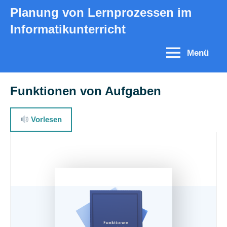
Zum
Planung von Lernprozessen im
Inhalt
Informatikunterricht
springen
Menü
Funktionen von Aufgaben
Vorlesen