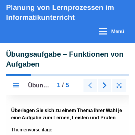
Zum
Planung von Lernprozessen im
Inhalt
Informatikunterricht
springen
Menü
Übungsaufgabe – Funktionen von
Aufgaben